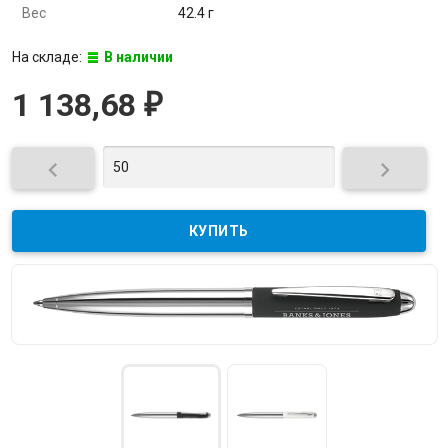
Вес
42.4 г
На складе:
В наличии
1 138,68
₽

