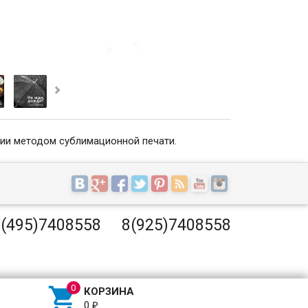
нии методом сублимационной печати.
(495)7408558
8(925)7408558

КОРЗИНА
0
₽