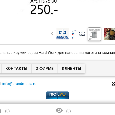
альные кружки серии Hard Work для нанесения логотипа компа
КОНТАКТЫ
О ФИРМЕ
КЛИЕНТЫ
8

info@brandmedia.ru


(
0
)
(
0
)