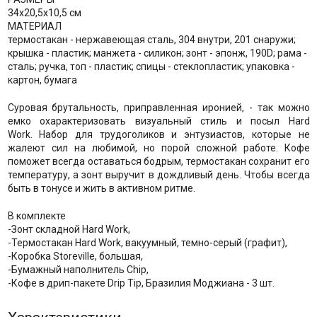
34х20,5х10,5 см
МАТЕРИАЛ
термостакан - нержавеющая сталь, 304 внутри, 201 снаружи;
крышка - пластик; манжета - силикон; зонт - эпонж, 190D; рама -
сталь; ручка, топ - пластик; спицы - стеклопластик; упаковка -
картон, бумага
Суровая брутальность, приправленная иронией, - так можно
емко охарактеризовать визуальный стиль и посыл Hard
Work. Набор для трудоголиков и энтузиастов, которые не
жалеют сил на любимой, но порой сложной работе. Кофе
поможет всегда оставаться бодрым, термостакан сохранит его
температуру, а зонт выручит в дождливый день. Чтобы всегда
быть в тонусе и жить в активном ритме.
В комплекте
-Зонт складной Hard Work,
-Термостакан Hard Work, вакуумный, темно-серый (графит),
-Коробка Storeville, большая,
-Бумажный наполнитель Chip,
-Кофе в дрип-пакете Drip Tip, Бразилия Моджиана - 3 шт.