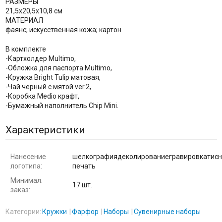
РАЗМЕРЫ
21,5х20,5х10,8 см
МАТЕРИАЛ
фаянс; искусственная кожа; картон
В комплекте
-Картхолдер Multimo,
-Обложка для паспорта Multimo,
-Кружка Bright Tulip матовая,
-Чай черный с мятой ver.2,
-Коробка Medio крафт,
-Бумажный наполнитель Chip Mini.
Характеристики
Нанесение
шелкографиядеколированиегравировкатисн
логотипа:
печать
Минимал.
17 шт.
заказ:
Категории:
Кружки
Фарфор
Наборы
Сувенирные наборы