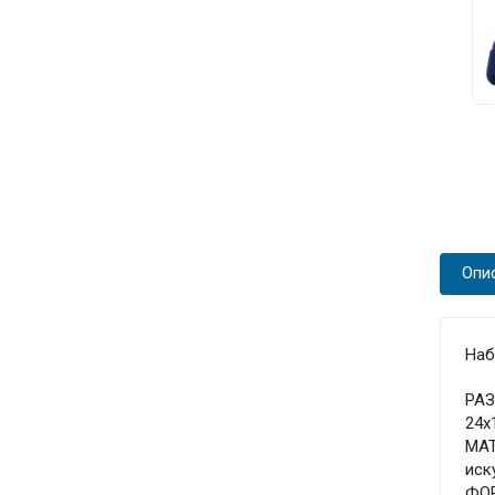
Опи
Наб
РА
24х
МА
иск
ФО