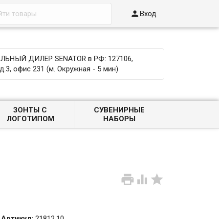

Вход
ЬНЫЙ ДИЛЕР SENATOR в РФ: 127106,
д.3, офис 231 (м. Окружная - 5 мин)
ЗОНТЫ С
СУВЕНИРНЫЕ
ЛОГОТИПОМ
НАБОРЫ



Артикул:
21812.10