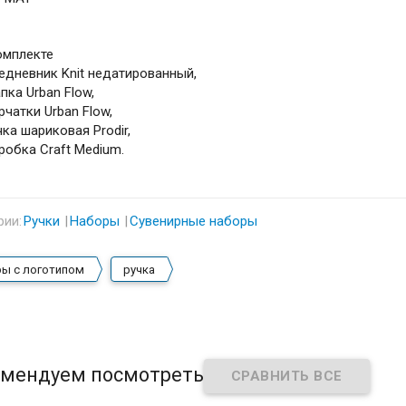
омплекте
едневник Knit недатированный,
пка Urban Flow,
рчатки Urban Flow,
чка шариковая Prodir,
робка Craft Medium.
рии:
Ручки
Наборы
Сувенирные наборы
ы с логотипом
ручка
мендуем посмотреть