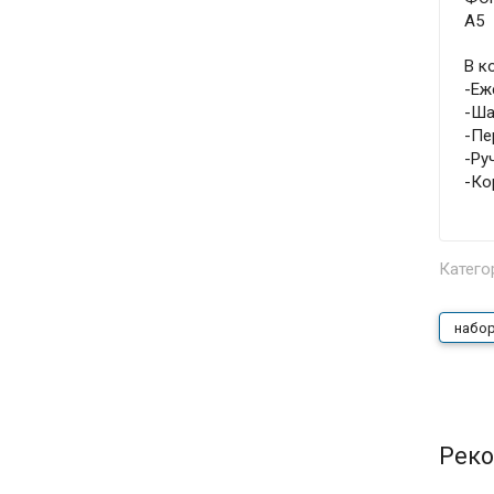
А5
В к
-Еж
-Ша
-Пе
-Ру
-Ко
Катего
набор
Реко