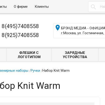

акты
О фирме
Клиенты
8(495)7408558

БРЭНД МЕДИА - ОФИЦИАЛ
г.Москва, ул. Гостиничная, 
8(925)7408558
ФЛЕШКИ С
ЗАРЯДНЫЕ
ЛОГОТИПОМ
УСТРОЙСТВА
венирные наборы
/
Ручки
/
Набор Knit Warm
бор Knit Warm