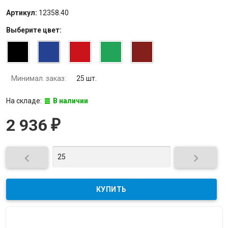
Артикул:
12358.40
Выберите
цвет
:
Минимал. заказ:
25 шт.
На складе:
В наличии
2 936
₽

