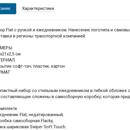
сание
Характеристики
ор Flat с ручкой и ежедневником. Нанесение логотипа и самовы
тавка в регионы транспортной компанией.
ЗМЕРЫ
5х21х2,5 см
ТЕРИАЛ
рытие софт-тач; пластик; картон
РМАТ
пактный набор со стильным ежедневником в гибкой обложке с
 составляющие сложены в самосборную коробку, которая прид
омплекте
едневник Flat, недатированный,
робка самосборная Flacky,
чка шариковая Swiper Soft Touch.