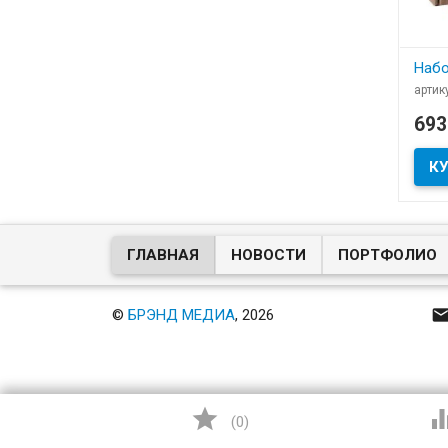
Набор
артик
В
69
​Набо
ГЛАВНАЯ
НОВОСТИ
ПОРТФОЛИО
©
БРЭНД МЕДИА
, 2026

(
0
)