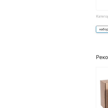
Катего
набор
Реко