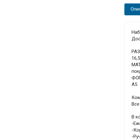
Опи
Наб
Дос
РА
16,
МА
пок
ФО
А5
Ком
Все
В к
-Еж
-Ко
-Ру