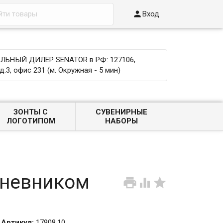

Вход
ЬНЫЙ ДИЛЕР SENATOR в РФ: 127106,
д.3, офис 231 (м. Окружная - 5 мин)
ЗОНТЫ С
СУВЕНИРНЫЕ
ЛОГОТИПОМ
НАБОРЫ
едневником



Артикул:
17908.10