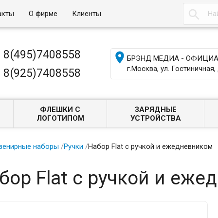

акты
О фирме
Клиенты
8(495)7408558

БРЭНД МЕДИА - ОФИЦИАЛ
г.Москва, ул. Гостиничная, 
8(925)7408558
ФЛЕШКИ С
ЗАРЯДНЫЕ
ЛОГОТИПОМ
УСТРОЙСТВА
венирные наборы
/
Ручки
/
Набор Flat с ручкой и ежедневником
бор Flat с ручкой и еж