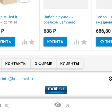
 Mulled It
Набор с ручкой и
Набор Lu
брелком Jammero
ежеднев
ул: 20433.30
 наличии
артикул: 20344.10
артикул: 2
3
688
686,80
₽
₽
В наличии
В нал
р Mulled It
​Набор с ручкой и брелком
​Набор Lun




Jammero
ежедневн
КОНТАКТЫ
О ФИРМЕ
КЛИЕНТЫ
8

info@brandmedia.ru


(
0
)
(
0
)