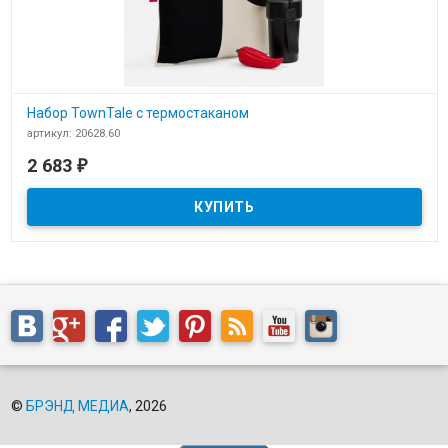
Набор TownTale с термостаканом
артикул: 20628.60
В наличии
2 683
₽
​Набор TownTale с термостаканом
©
БРЭНД МЕДИА
, 2026