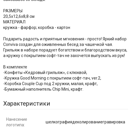
РАЗМЕРЫ
20,5х12,6х8,8 см
МАТЕРИАЛ
кружка - фарфор; коробка - картон
Подарить радость и приятные мгновения - просто! Яркий набор
Conviva создан для оживленных бесед за чашечкой чая.
Грильяж в наборе порадует богатством и благородством вкуса,
а кружку с покрытием софт-тач не захочется выпускать из рук!
В комплекте
-Конфеты «Кедровый грильяж», с клюквой,
-Кружка Good Morning с покрытием софт-тач, ver.2,
-Коробка Couple Cup под 2 кружки, малая, крафт,
-Бумажный наполнитель Chip Mini, крафт.
Характеристики
Нанесение
шелкографиядеколированиегравировка
логотипа: