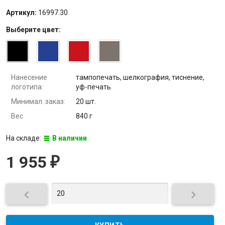
Артикул:
16997.30
Выберите
цвет
:
Нанесение
тампопечать, шелкография, тиснение,
логотипа:
уф-печать
Минимал. заказ:
20 шт.
Вес
840 г
На складе:
В наличии
1 955
₽

