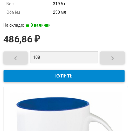
Вес
319.5 г
Объём
250 мл
На складе:
В наличии
486,86
₽

