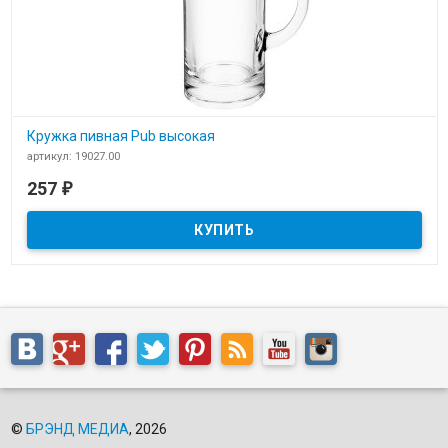
Кружка пивная Pub высокая
артикул: 19027.00
В наличии
257
₽
Pub пивная высокая под тампопечать
©
БРЭНД МЕДИА
, 2026