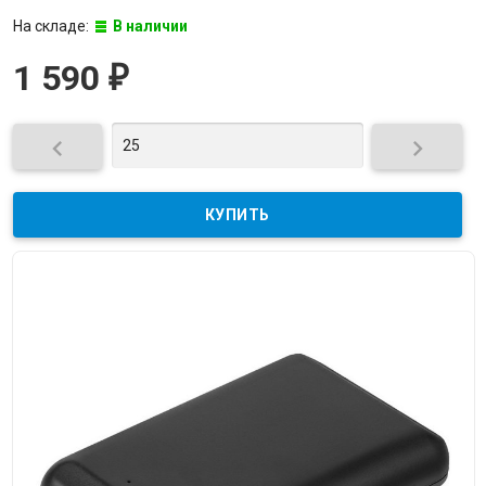
На складе:
В наличии
1 590
₽

