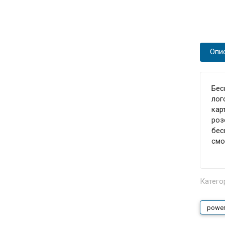
Опи
Бес
лог
кар
роз
бес
смо
Катего
power