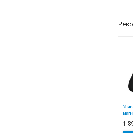
Реко
Унив
магн
Feel
1 8
артик
В