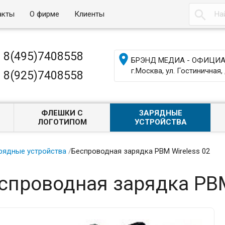

акты
О фирме
Клиенты
8(495)7408558

БРЭНД МЕДИА - ОФИЦИАЛ
г.Москва, ул. Гостиничная, 
8(925)7408558
ФЛЕШКИ С
ЗАРЯДНЫЕ
ЛОГОТИПОМ
УСТРОЙСТВА
рядные устройства
/
Беспроводная зарядка PBM Wireless 02
спроводная зарядка PBM