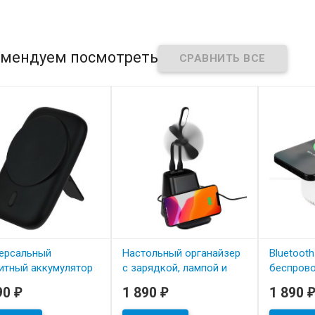
мендуем посмотреть
ерсальный
Настольный органайзер
Bluetoot
итный аккумулятор
с зарядкой, лампой и
беспров
 Motion
вентилятором
relaxTime
90
1 890
1 890
₽
₽
₽
powerTower
ул: 23502.60
артикул: 1
 наличии
В нал
артикул: 16876.30