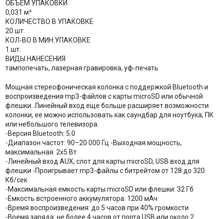
ОБЪЕМ УПАКОВКИ
0,031 м³
КОЛИЧЕСТВО В УПАКОВКЕ
20 шт.
КОЛ-ВО В МИН.УПАКОВКЕ
1 шт.
ВИДЫ НАНЕСЕНИЯ
тампопечать, лазерная гравировка, уф-печать
Мощная стереофоническая колонка с поддержкой Bluetooth и
воспроизведения mp3-файлов с карты microSD или обычной
флешки. Линейный вход еще больше расширяет возможности
колонки, ее можно использовать как саундбар для ноутбука, ПК
или небольшого телевизора.
-Версия Bluetooth: 5.0
-Диапазон частот: 90–20 000 Гц -Выходная мощность,
максимальная: 2х5 Вт
-Линейный вход AUX, слот для карты microSD, USB вход для
флешки -Проигрывает mp3-файлы с битрейтом от 128 до 320
Кб/сек
-Максимальная емкость карты microSD или флешки: 32 Гб
-Емкость встроенного аккумулятора: 1200 мАч
-Время воспроизведения: до 5 часов при 40% громкости
-Время заряда: не более 4 часов от порта USB или около 2